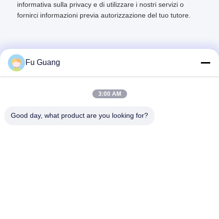
informativa sulla privacy e di utilizzare i nostri servizi o
fornirci informazioni previa autorizzazione del tuo tutore.
Fu Guang
Contatto rapido
3:00 AM
Indirizzo
Good day, what product are you looking for?
- No, no, no.53, SCIENCE AVENUE, HIGH-TECH DISTRICT,
230008, HEFEI, ANHUI, Cina
Telefono
86--13966651425
E-mail
ryan@fuguangchina.com