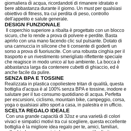
giornaliera di acqua, ricordandoti di rimanere idratato e
bere abbastanza durante il giorno. Un must per qualsiasi
obiettivo di fitness, tra cui perdita di peso, controllo
dell'appetito e salute generale.
DESIGN FUNZIONALE
Il coperchio superiore a ribalta è progettato con un blocco
sicuro, che lo rende a prova di polvere e perdite. Basta
aprirlo con una mano facendo clic sul pulsante. Dotato di
una cannuccia in silicone che ti consente di goderti un
sorso a prova di fuoriuscite. Con una robusta cinghia per il
trasporto e un rivestimento smerigliato riflettente speciale
che reagisce in modo unico al tuo ambiente. La bocca è
abbastanza larga da contenere cubetti di ghiaccio, ed è
anche facile da pulire.
SENZA BPA E TOSSINE
Realizzata in plastica copoliestere tritan di qualità, questa
bottiglia d'acqua è al 100% senza BPA e tossine, inodore e
salutare per il tuo consumo quotidiano di acqua. Perfetta
per escursioni, ciclismo, mountain bike, campeggio, corsa,
yoga o qualsiasi altro sport a casa, in palestra e in ufficio.
SCELTA REGALO IDEALE
Con una grande capacità di 32oz e una varietà di colori
vivaci e simpatici motivi tra cui scegliere, questa eccellente
bottiglia è la migliore idea regalo per te, amici, familiari,