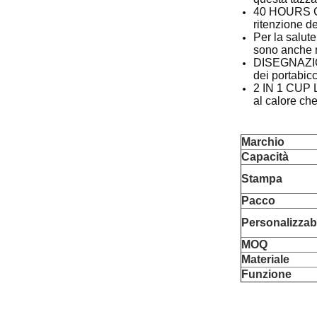
40 HOURS CO
ritenzione d
Per la salut
sono anche ri
DISEGNAZIONE
dei portabicc
2 IN 1 CUP L
al calore ch
Marchio
Capacità
Stampa
Pacco
Personalizzab
MOQ
Materiale
Funzione