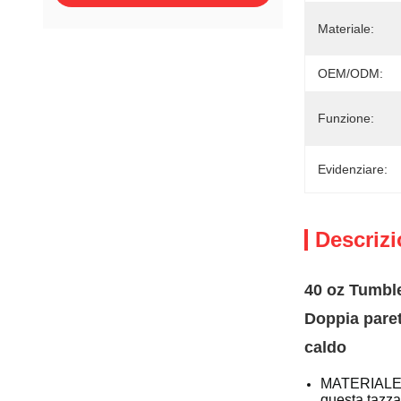
Materiale:
OEM/ODM:
Funzione:
Evidenziare:
Descrizi
40 oz Tumble
Doppia paret
caldo
MATERIALE R
questa tazza