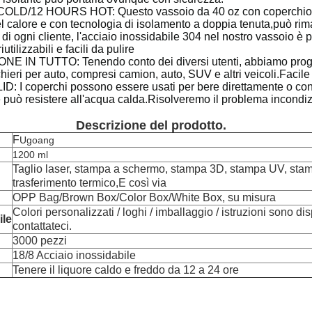
LD/12 HOURS HOT: Questo vassoio da 40 oz con coperchio e c
el calore e con tecnologia di isolamento a doppia tenuta,può rim
e di ogni cliente, l'acciaio inossidabile 304 nel nostro vassoio 
utilizzabili e facili da pulire
 IN TUTTO: Tenendo conto dei diversi utenti, abbiamo progetta
hieri per auto, compresi camion, auto, SUV e altri veicoli.Facil
ID: I coperchi possono essere usati per bere direttamente o con
e può resistere all'acqua calda.Risolveremo il problema incondi
Descrizione del prodotto.
F
Ugoang
1200 ml
Taglio laser, stampa a schermo, stampa 3D, stampa UV, sta
trasferimento termico,
E così via
OPP Bag/Brown Box/Color Box/White Box, su misura
Colori personalizzati / loghi / imballaggio / istruzioni sono dis
ile
contattateci.
3000 pezzi
18/8 Acciaio inossidabile
Tenere il liquore caldo e freddo da 12 a 24 ore