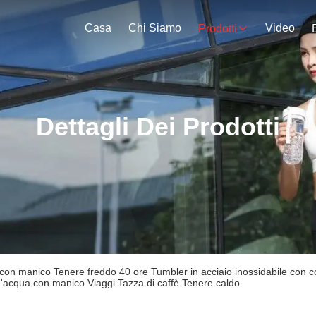
Casa
Chi Siamo
Video
Prodotti
Dettagli Dei Prodotti
on manico Tenere freddo 40 ore Tumbler in acciaio inossidabile con cop
 d'acqua con manico Viaggi Tazza di caffè Tenere caldo