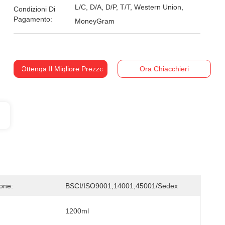
L/C, D/A, D/P, T/T, Western Union,
Condizioni Di
Pagamento:
MoneyGram
Ottenga Il Migliore Prezzo
Ora Chiacchieri
ione:
BSCI/ISO9001,14001,45001/Sedex
1200ml