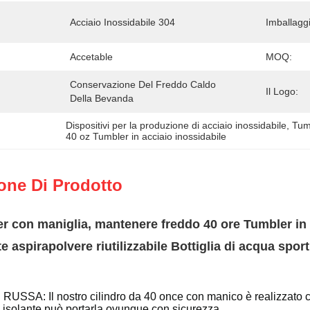
Acciaio Inossidabile 304
Imballagg
Accetable
MOQ:
Conservazione Del Freddo Caldo 
Il Logo:
Della Bevanda
Dispositivi per la produzione di acciaio inossidabile
, 
Tumb
40 oz Tumbler in acciaio inossidabile
one Di Prodotto
r con maniglia, mantenere freddo 40 ore Tumbler in 
e aspirapolvere riutilizzabile Bottiglia di acqua spor
USSA: Il nostro cilindro da 40 once con manico è realizzato 
 isolante può portarla ovunque con sicurezza.