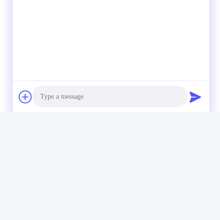
Photo
Video Call
Audio Call