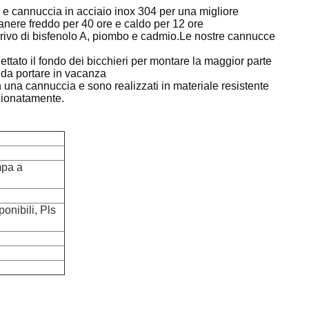
annuccia in acciaio inox 304 per una migliore
anere freddo per 40 ore e caldo per 12 ore
è privo di bisfenolo A, piombo e cadmio.Le nostre cannucce
to il fondo dei bicchieri per montare la maggior parte
e da portare in vacanza
 una cannuccia e sono realizzati in materiale resistente
zionatamente.
mpa a
ponibili, Pls