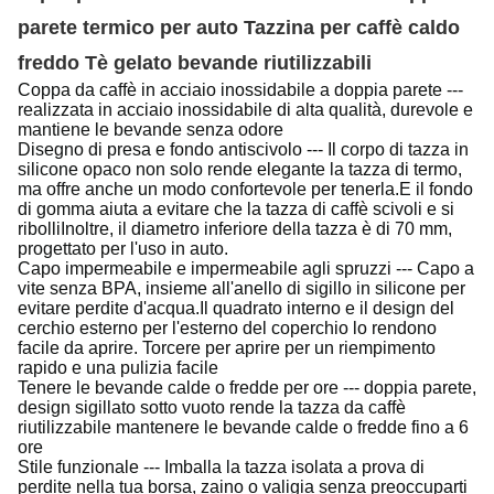
parete termico per auto Tazzina per caffè caldo
freddo Tè gelato bevande riutilizzabili
Coppa da caffè in acciaio inossidabile a doppia parete ---
realizzata in acciaio inossidabile di alta qualità, durevole e
mantiene le bevande senza odore
Disegno di presa e fondo antiscivolo --- Il corpo di tazza in
silicone opaco non solo rende elegante la tazza di termo,
ma offre anche un modo confortevole per tenerla.E il fondo
di gomma aiuta a evitare che la tazza di caffè scivoli e si
ribolliInoltre, il diametro inferiore della tazza è di 70 mm,
progettato per l'uso in auto.
Capo impermeabile e impermeabile agli spruzzi --- Capo a
vite senza BPA, insieme all'anello di sigillo in silicone per
evitare perdite d'acqua.Il quadrato interno e il design del
cerchio esterno per l'esterno del coperchio lo rendono
facile da aprire. Torcere per aprire per un riempimento
rapido e una pulizia facile
Tenere le bevande calde o fredde per ore --- doppia parete,
design sigillato sotto vuoto rende la tazza da caffè
riutilizzabile mantenere le bevande calde o fredde fino a 6
ore
Stile funzionale --- Imballa la tazza isolata a prova di
perdite nella tua borsa, zaino o valigia senza preoccuparti