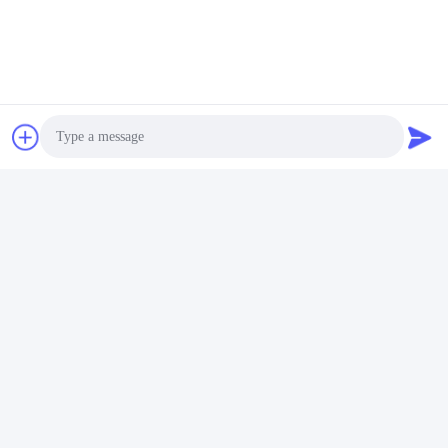
Photo
Video Call
Audio Call