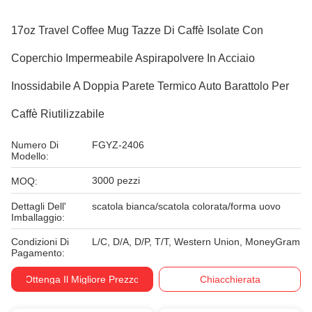
17oz Travel Coffee Mug Tazze Di Caffè Isolate Con
Coperchio Impermeabile Aspirapolvere In Acciaio
Inossidabile A Doppia Parete Termico Auto Barattolo Per
Caffè Riutilizzabile
Numero Di
FGYZ-2406
Modello:
3000 pezzi
MOQ:
Dettagli Dell'
scatola bianca/scatola colorata/forma uovo
Imballaggio:
Condizioni Di
L/C, D/A, D/P, T/T, Western Union, MoneyGram
Pagamento:
Ottenga Il Migliore Prezzo
Chiacchierata