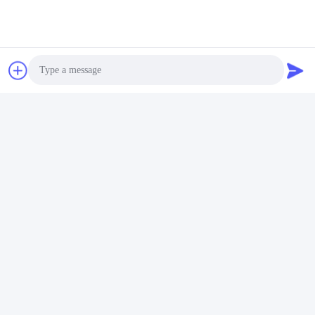
Photo
Video Call
Audio Call
Tag:
Tazze Da Caffè In Acciaio Inossidabile
Tazza Da Bere In Acciaio Inossidabile
Tazze Termiche In Acciaio Inossidabile