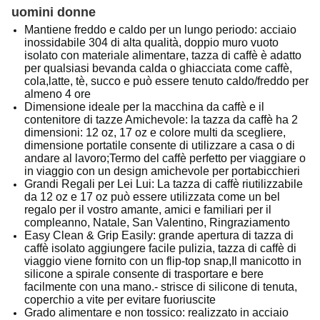
uomini donne
Mantiene freddo e caldo per un lungo periodo: acciaio
inossidabile 304 di alta qualità, doppio muro vuoto
isolato con materiale alimentare, tazza di caffè è adatto
per qualsiasi bevanda calda o ghiacciata come caffè,
cola,latte, tè, succo e può essere tenuto caldo/freddo per
almeno 4 ore
Dimensione ideale per la macchina da caffè e il
contenitore di tazze Amichevole: la tazza da caffè ha 2
dimensioni: 12 oz, 17 oz e colore multi da scegliere,
dimensione portatile consente di utilizzare a casa o di
andare al lavoro;Termo del caffè perfetto per viaggiare o
in viaggio con un design amichevole per portabicchieri
Grandi Regali per Lei Lui: La tazza di caffè riutilizzabile
da 12 oz e 17 oz può essere utilizzata come un bel
regalo per il vostro amante, amici e familiari per il
compleanno, Natale, San Valentino, Ringraziamento
Easy Clean & Grip Easily: grande apertura di tazza di
caffè isolato aggiungere facile pulizia, tazza di caffè di
viaggio viene fornito con un flip-top snap,Il manicotto in
silicone a spirale consente di trasportare e bere
facilmente con una mano.- strisce di silicone di tenuta,
coperchio a vite per evitare fuoriuscite
Grado alimentare e non tossico: realizzato in acciaio