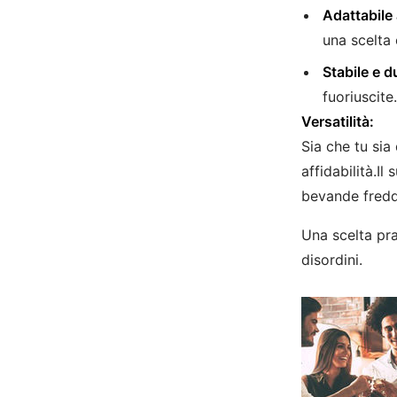
Adattabile 
una scelta
Stabile e d
fuoriuscit
Versatilità:
Sia che tu sia
affidabilità.I
bevande fredde
Una scelta pra
disordini.