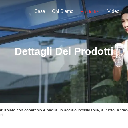
Casa
Chi Siamo
Video
Prodotti
Dettagli Dei Prodotti
r isolato con coperchio e paglia, in acciaio inossidabile, a vuoto, a fr
ri.