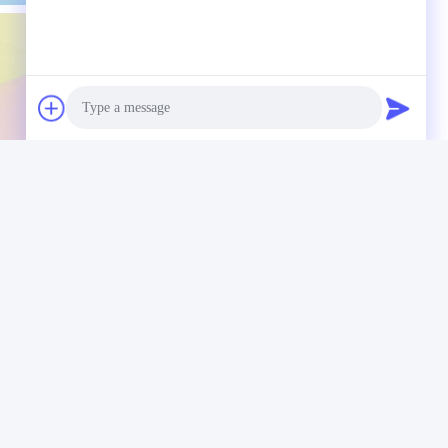
Photo
Video Call
Audio Call