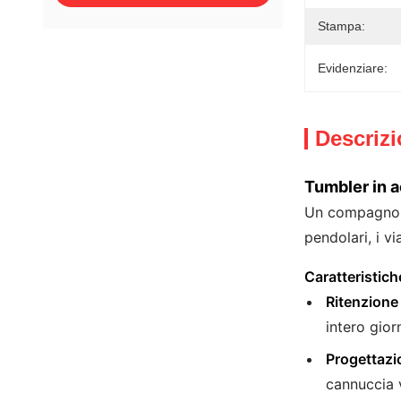
Stampa:
Evidenziare:
Descrizi
Tumbler in a
Un compagno a
pendolari, i v
Caratteristich
Ritenzione
intero gior
Progettazi
cannuccia 