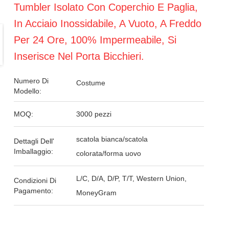
Tumbler Isolato Con Coperchio E Paglia,
In Acciaio Inossidabile, A Vuoto, A Freddo
Per 24 Ore, 100% Impermeabile, Si
Inserisce Nel Porta Bicchieri.
Numero Di
Costume
Modello:
MOQ:
3000 pezzi
scatola bianca/scatola
Dettagli Dell'
Imballaggio:
colorata/forma uovo
L/C, D/A, D/P, T/T, Western Union,
Condizioni Di
Pagamento:
MoneyGram