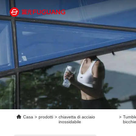
Casa
>
prodotti
>
chiavetta di acciaio
>
Tumble
inossidabile
bicchie