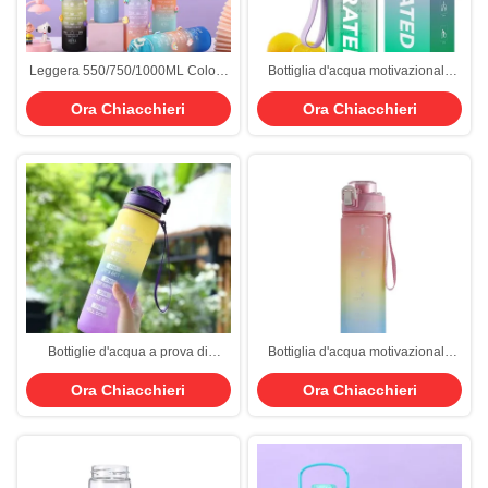
Leggera 550/750/1000ML Colore
Bottiglia d'acqua motivazionale
gradiente Bottiglia d'acqua di
Tritan da 32 Oz, senza BPA,
Ora Chiacchieri
Ora Chiacchieri
plastica motivazionale Set di 4
550/750/1000ML, bottiglia
Bpa Bottiglia d'acqua di plastica
d'acqua sportiva con indicatore
portatile gratuita Set OEM ODM
temporale, bocca larga a prova di
Servizio disponibile
perdite, alla moda, come regalo
per Natale
Bottiglie d'acqua a prova di
Bottiglia d'acqua motivazionale
perdita di BPA gratuite
Tritan da 32 Oz, senza BPA,
Ora Chiacchieri
Ora Chiacchieri
personalizzate da 32 oz Bottiglie
550/750/1000ML, bottiglia
d'acqua di grande motivazione
d'acqua sportiva con indicatore
con marcatore di orario e paglia
temporale, bocca larga a prova di
per fitness e appassionati di
perdite, alla moda, come regalo
esterno
per Natale