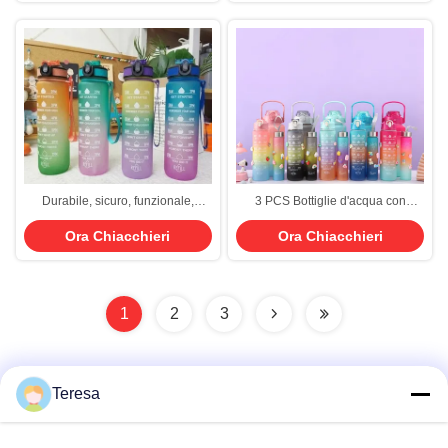
perdita di peso
abbastanza acqua durante il
https://ecweb.ecer.com/photo/fgabottle/editor/20250816102941_73807.jpg?
giorno.
1755311381913
Durabile, sicuro, funzionale,
3 PCS Bottiglie d'acqua con
grande, personalizzato, bottiglie
paglia 10oz 32oz 64oz
Ora Chiacchieri
Ora Chiacchieri
sportive, bottiglia d'acqua da 32
Mottivazione Sport Bottiglie
once, con orologio e paglia, per
d'acqua con Time Maker
qualsiasi attività interna o esterna
impermeabile Mezzo gallone 2L
Bottine d'acqua
1
2
3
Teresa
Contatto rapido