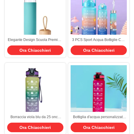
Elegante Design Scuola Premium
3 PCS Sport Acqua Bottiglie Con
Funky Proof Leak Glass Bottiglia
Paglia Motivazionale 64oz 32oz
Ora Chiacchieri
Ora Chiacchieri
d'acqua di vetro Motivational
10oz impermeabile Mezzo
Bottiglia d'acqua con manica
Gallone 2L Acqua Bottine Per
portatile facile da usare e portare
Sport Ufficio palestra
Borraccia viola blu da 25 once
Bottiglia d'acqua personalizzata
con cannuccia, borraccia
per la motivazione, a prova di
Ora Chiacchieri
Ora Chiacchieri
motivazionale personalizzata con
perdita di BPA, con segni orari e
indicatore temporale, fitness,
paglia per assicurarsi di bere