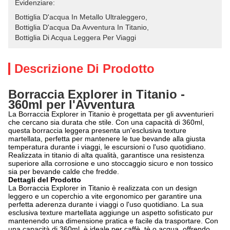
Evidenziare:
Bottiglia D'acqua In Metallo Ultraleggero
, 
Bottiglia D'acqua Da Avventura In Titanio
, 
Bottiglia Di Acqua Leggera Per Viaggi
Descrizione Di Prodotto
Borraccia Explorer in Titanio -
360ml per l'Avventura
La Borraccia Explorer in Titanio è progettata per gli avventurieri
che cercano sia durata che stile. Con una capacità di 360ml,
questa borraccia leggera presenta un'esclusiva texture
martellata, perfetta per mantenere le tue bevande alla giusta
temperatura durante i viaggi, le escursioni o l'uso quotidiano.
Realizzata in titanio di alta qualità, garantisce una resistenza
superiore alla corrosione e uno stoccaggio sicuro e non tossico
sia per bevande calde che fredde.
Dettagli del Prodotto
La Borraccia Explorer in Titanio è realizzata con un design
leggero e un coperchio a vite ergonomico per garantire una
perfetta aderenza durante i viaggi o l'uso quotidiano. La sua
esclusiva texture martellata aggiunge un aspetto sofisticato pur
mantenendo una dimensione pratica e facile da trasportare. Con
una capacità di 360ml, è ideale per caffè, tè o acqua, offrendo