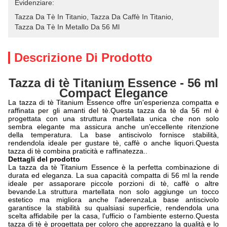
Evidenziare:
Tazza Da Tè In Titanio
, 
Tazza Da Caffè In Titanio
, 
Tazza Da Tè In Metallo Da 56 Ml
Descrizione Di Prodotto
Tazza di tè Titanium Essence - 56 ml
Compact Elegance
La tazza di tè Titanium Essence offre un'esperienza compatta e
raffinata per gli amanti del tè.Questa tazza da tè da 56 ml è
progettata con una struttura martellata unica che non solo
sembra elegante ma assicura anche un'eccellente ritenzione
della temperatura. La base antiscivolo fornisce stabilità,
rendendola ideale per gustare tè, caffè o anche liquori.Questa
tazza di tè combina praticità e raffinatezza..
Dettagli del prodotto
La tazza da tè Titanium Essence è la perfetta combinazione di
durata ed eleganza. La sua capacità compatta di 56 ml la rende
ideale per assaporare piccole porzioni di tè, caffè o altre
bevande.La struttura martellata non solo aggiunge un tocco
estetico ma migliora anche l'aderenzaLa base antiscivolo
garantisce la stabilità su qualsiasi superficie, rendendola una
scelta affidabile per la casa, l'ufficio o l'ambiente esterno.Questa
tazza di tè è progettata per coloro che apprezzano la qualità e lo